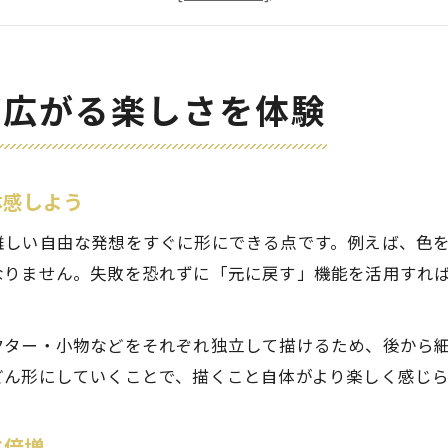
デジタル絵画でみんな同じに見える不安の解消法
デジタル絵画が楽しくないと感じる時の対処法
初心者でも安心デジタル絵画の始め方ガイド
が広がる楽しさを体験
デジタル絵画のやり方と初心者の始めやすさ
デジタル絵画アプリ選びのポイントと使い方
デジタル絵画初心者でも失敗しないコツ
体感しよう
デジタル絵画を小学生でも楽しめる方法
難しい自由な発想をすぐに形にできる点です。例えば、色
デジタルアート初心者におすすめの練習法
なりません。失敗を恐れずに「元に戻す」機能を活用すれ
アナログ派なら知りたいデジタル絵画の特徴
デジタル絵画とアナログの違いをわかりやすく解
クター・小物などをそれぞれ独立して描けるため、後から
アナログとデジタル絵画どちらが描きやすいか比
どん形にしていくことで、描くこと自体がより楽しく感じ
デジタル絵画のデメリットと付き合い方
デジタル絵画で下手になる不安の真実とは
さ倍増