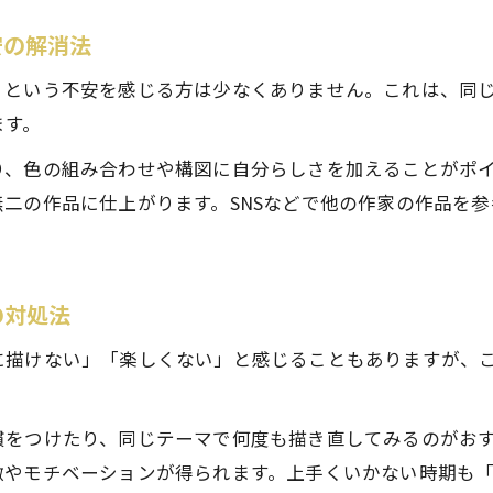
デジタル絵画で表現の幅を広げる具体策
継続派必見デジタル絵画を楽しむコツまとめ
安の解消法
デジタル絵画を楽しく続けるための秘訣
」という不安を感じる方は少なくありません。これは、同
デジタル絵画のやり方を工夫して継続力アップ
ます。
デジタル絵画でモチベーションを保つ方法
り、色の組み合わせや構図に自分らしさを加えることがポ
デジタル絵画を日常に取り入れるアイデア
二の作品に仕上がります。SNSなどで他の作家の作品を
デジタル絵画の楽しさを実感できる工夫
の対処法
に描けない」「楽しくない」と感じることもありますが、
慣をつけたり、同じテーマで何度も描き直してみるのがお
激やモチベーションが得られます。上手くいかない時期も