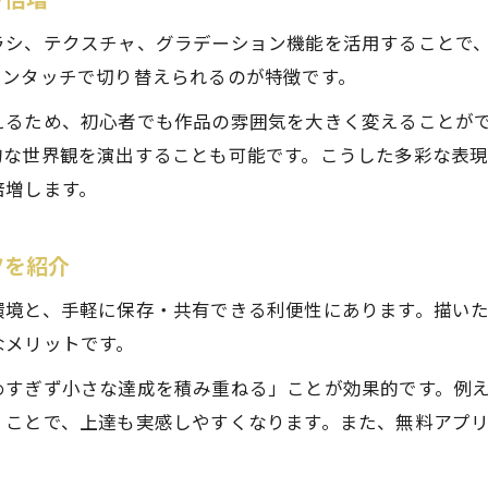
アナログ派が感じやすいデジタル絵画の違和感
ラシ、テクスチャ、グラデーション機能を活用することで
上達しない悩みも解消できるデジタル絵画の工夫
ワンタッチで切り替えられるのが特徴です。
デジタル絵画で上達しない原因と克服法
えるため、初心者でも作品の雰囲気を大きく変えることが
デジタル絵画が楽しくなくなる理由を見直そう
的な世界観を演出することも可能です。こうした多彩な表
デジタル絵画で上達するための練習ポイント
倍増します。
絵が上達しない人でも楽しめるデジタル絵画術
デジタル絵画のやり方を工夫して成長を実感
ツを紹介
自分らしいスタイルをデジタル絵画で見つけよう
境と、手軽に保存・共有できる利便性にあります。描いた
デジタル絵画で自分らしさを表現する方法
なメリットです。
デジタル絵画でみんな同じにならない工夫
めすぎず小さな達成を積み重ねる」ことが効果的です。例
デジタル絵画で独自スタイルを磨くコツ
くことで、上達も実感しやすくなります。また、無料アプ
デジタル絵画で好きな題材から始める楽しさ