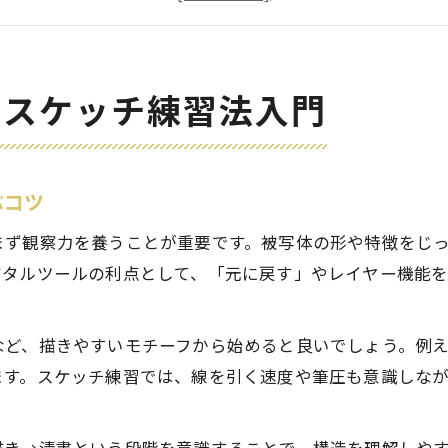
デジタルスケッチで書き方を身につけるポイント
スケッチ初心者がデジタル絵画を活用する方法
スケッチ初心者が生き物を描く観察力の磨き方
るスケッチ練習法入門
生物スケッチで観察力を高めるデジタル絵画活用術
デジタル絵画を使った生き物の特徴のとらえ方
スケッチ初心者が実践すべき観察ポイントとコツ
ぶコツ
生物の特徴を掴むデジタルスケッチ練習法とは
まず観察力を養うことが重要です。被写体の形や特徴をじ
スケッチ書き方の基本と観察力アップ術
ジタルツールの利点として、「元に戻す」やレイヤー機能
デッサン技法を活かし上達する練習のコツ
デジタル絵画で学ぶデッサン技法の活用方法
など、描きやすいモチーフから始めると良いでしょう。例
デッサン三要素を意識したスケッチ練習法
ます。スケッチ練習では、線を引く速度や筆圧も意識しな
上達するためのデッサン技法とデジタル絵画の組み合
初心者におすすめのデッサン技法と練習ポイント