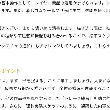
デジタル絵画で鉛筆技法を応用するポイント
つ基本操作として、レイヤー機能の活用が挙げられます。
風景スケッチを豊かにするデジタルの工夫
ります。また、消しゴムツールや「元に戻す」機能を使え
デジタル絵画で風景スケッチを豊かに仕上げるコツ
風景スケッチ描き方とデジタルならではの工夫
描きを行い、上から濃い線で清書します。描き込む際は、
スケッチ練習方法で風景表現を広げるポイント
シの種類や筆圧感知機能を組み合わせることで、鉛筆スケ
デジタルスケッチやり方で風景を魅力的に描く方法
テクスチャの追加にもチャレンジしてみましょう。これら
風景スケッチに役立つデジタル絵画のテクニック
るポイント
には、まず「形を捉える」ことに集中しましょう。大まか
す。最初から細かく描き込まず、全体の構造を意識すること
て、他の作品や写真を参考にした「トレース練習」も効果
ます。さらに、理科実験スケッチのように、観察した内容