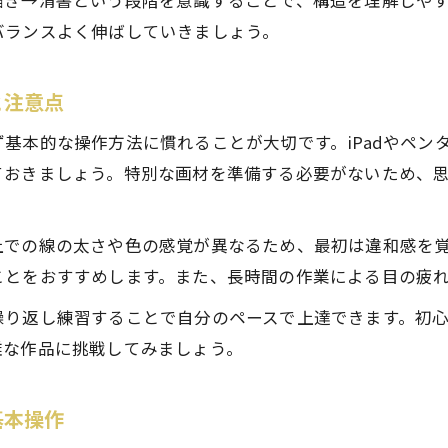
描き→清書という段階を意識することで、構造を理解しや
デジタルスケッチでデッサン技法を体感する方法
バランスよく伸ばしていきましょう。
生物スケッチの正しい描き方とポイント解説
と注意点
正しいスケッチ書き方と生物観察のポイント
デジタル絵画を利用したスケッチ描写の基本
基本的な操作方法に慣れることが大切です。iPadやペン
生物スケッチで初心者が意識すべき描き方
ておきましょう。特別な画材を準備する必要がないため、
スケッチ描き方の基本とデジタル応用法
生物の特徴を表現するデジタル絵画のコツ
上での線の太さや色の感覚が異なるため、最初は違和感を
鉛筆とデジタルの違いを活かした描写練習
ことをおすすめします。また、長時間の作業による目の疲
鉛筆とデジタル絵画の描写練習法の違いと特徴
繰り返し練習することで自分のペースで上達できます。初
スケッチ初心者におすすめの描写練習比較
雑な作品に挑戦してみましょう。
鉛筆スケッチとデジタル絵画の書き方を使い分ける
描写練習で鉛筆とデジタルの長所を知る方法
基本操作