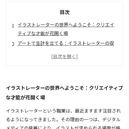
目次
イラストレーターの世界へようこそ：クリエイ
ティブな才能が花開く場
アートで生計を立てる：イラストレーターの収
入の実態
イラストレーターの魅力とは？多彩なスキルと
市場のチャンス
絵画教室が育成する新たな才能：イラストレー
イラストレーターの世界へようこそ：クリエイティブ
ターのキャリア形成
な才能が花開く場
趣味を超えた職業：イラストレーターとしての
成功の秘訣
イラストレーターという職業は、最近ますます注目され
イラスト市場の変化を追う：新たな収入源を見
るようになってきました。その理由の一つは、デジタル
つける
メディアの発展により、イラストが求められる場面が格